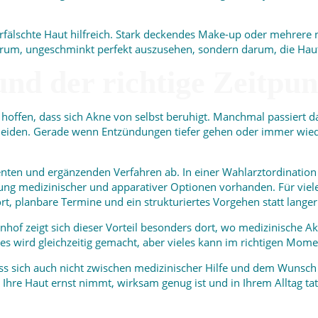
rfälschte Haut hilfreich. Stark deckendes Make-up oder mehrere
arum, ungeschminkt perfekt auszusehen, sondern darum, die Haut
nd der richtige Zeitpun
 hoffen, dass sich Akne von selbst beruhigt. Manchmal passiert da
meiden. Gerade wenn Entzündungen tiefer gehen oder immer wied
en und ergänzenden Verfahren ab. In einer Wahlarztordination is
ng medizinischer und apparativer Optionen vorhanden. Für viele B
ort, planbare Termine und ein strukturiertes Vorgehen statt lang
nhof zeigt sich dieser Vorteil besonders dort, wo medizinische
lles wird gleichzeitig gemacht, aber vieles kann im richtigen Mo
 sich auch nicht zwischen medizinischer Hilfe und dem Wunsch 
 Ihre Haut ernst nimmt, wirksam genug ist und in Ihrem Alltag tat