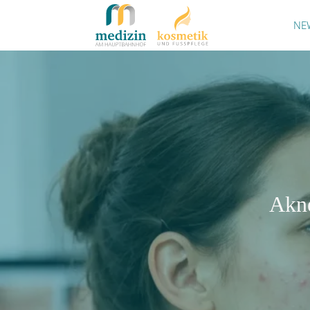
NE
Akne