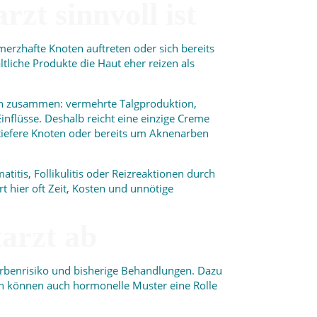
t sinnvoll ist
hmerzhafte Knoten auftreten oder sich bereits
tliche Produkte die Haut eher reizen als
oren zusammen: vermehrte Talgproduktion,
flüsse. Deshalb reicht eine einzige Creme
, tiefere Knoten oder bereits um Aknenarben
titis, Follikulitis oder Reizreaktionen durch
 hier oft Zeit, Kosten und unnötige
arzt ab
arbenrisiko und bisherige Behandlungen. Dazu
en können auch hormonelle Muster eine Rolle