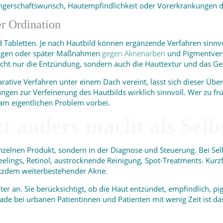
angerschaftswunsch, Hautempfindlichkeit oder Vorerkrankungen 
r Ordination
 Tabletten. Je nach Hautbild können ergänzende Verfahren sinnvo
ungen oder später Maßnahmen
gegen Aknenarben
und Pigmentvers
 nicht nur die Entzündung, sondern auch die Hauttextur und das G
ative Verfahren unter einem Dach vereint, lässt sich dieser Übe
ungen zur Verfeinerung des Hautbilds wirklich sinnvoll. Wer zu f
am eigentlichen Problem vorbei.
t anders macht als Sel
einzelnen Produkt, sondern in der Diagnose und Steuerung. Bei S
eelings, Retinol, austrocknende Reinigung, Spot-Treatments. Kurzfri
rotzdem weiterbestehender Akne.
lter an. Sie berücksichtigt, ob die Haut entzündet, empfindlich, p
e bei urbanen Patientinnen und Patienten mit wenig Zeit ist das ei