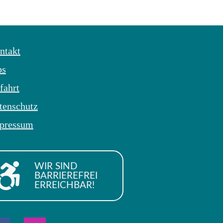
ntakt
bs
fahrt
tenschutz
pressum
WIR SIND
BARRIEREFREI
ERREICHBAR!