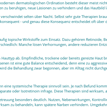
r modernen dermatologischen Ordination besteht dieser meist ni
en zu beruhigen, neue Läsionen zu verhindern und das Hautbild lan
 verschwindet selten über Nacht. Selbst sehr gute Therapien brau
r konsequent - und genau diese Konsequenz entscheidet oft über d
äufig topische Wirkstoffe zum Einsatz. Dazu gehören Retinoide, B
terschiedlich: Manche lösen Verhornungen, andere reduzieren E
 Hauttyp ab. Empfindliche, trockene oder bereits gereizte Haut b
senen ist eine gute Balance entscheidend, denn eine zu aggress
 wird die Behandlung zwar begonnen, aber im Alltag nicht durchg
n eine systemische Therapie sinnvoll sein. Je nach Befund komme
arate oder Isotretinoin infrage. Diese Therapien sind wirksam, a
n Betreuung besonders deutlich. Nutzen, Nebenwirkungen, Kontroll
rksam zu behandeln, kann spätere Narben verhindern. Umgekehrt 