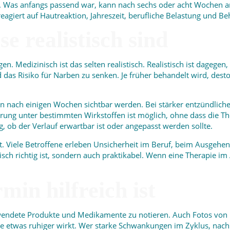
. Was anfangs passend war, kann nach sechs oder acht Wochen a
reagiert auf Hautreaktion, Jahreszeit, berufliche Belastung und B
e realistisch sind
n. Medizinisch ist das selten realistisch. Realistisch ist dagege
 das Risiko für Narben zu senken. Je früher behandelt wird, dest
n nach einigen Wochen sichtbar werden. Bei stärker entzündlich
terung unter bestimmten Wirkstoffen ist möglich, ohne dass die T
g, ob der Verlauf erwartbar ist oder angepasst werden sollte.
ut. Viele Betroffene erleben Unsicherheit im Beruf, beim Ausgehe
ch richtig ist, sondern auch praktikabel. Wenn eine Therapie im Al
in hilfreich ist
 verwendete Produkte und Medikamente zu notieren. Auch Fotos vo
e etwas ruhiger wirkt. Wer starke Schwankungen im Zyklus, nach