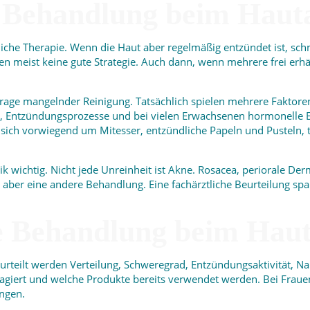
Behandlung beim Hautarz
ztliche Therapie. Wenn die Haut aber regelmäßig entzündet ist, sc
n meist keine gute Strategie. Auch dann, wenn mehrere frei erhäl
ne Frage mangelnder Reinigung. Tatsächlich spielen mehrere Fakt
 Entzündungsprozesse und bei vielen Erwachsenen hormonelle Ein
es sich vorwiegend um Mitesser, entzündliche Papeln und Pusteln
 wichtig. Nicht jede Unreinheit ist Akne. Rosacea, periorale Derma
ber eine andere Behandlung. Eine fachärztliche Beurteilung spart
ne Behandlung beim Haut
urteilt werden Verteilung, Schweregrad, Entzündungsaktivität, N
eagiert und welche Produkte bereits verwendet werden. Bei Frau
ungen.