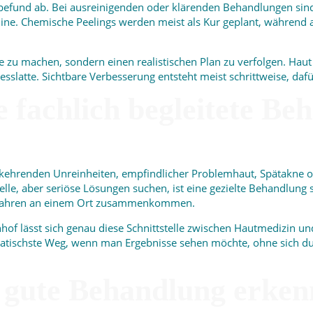
und ab. Bei ausreinigenden oder klärenden Behandlungen sind i
rmine. Chemische Peelings werden meist als Kur geplant, während 
ne zu machen, sondern einen realistischen Plan zu verfolgen. Haut
esslatte. Sichtbare Verbesserung entsteht meist schrittweise, dafür
e fachlich begleitete Be
rkehrenden Unreinheiten, empfindlicher Problemhaut, Spätakne 
elle, aber seriöse Lösungen suchen, ist eine gezielte Behandlung 
rfahren an einem Ort zusammenkommen.
f lässt sich genau diese Schnittstelle zwischen Hautmedizin und
gmatischste Weg, wenn man Ergebnisse sehen möchte, ohne sich 
gute Behandlung erken