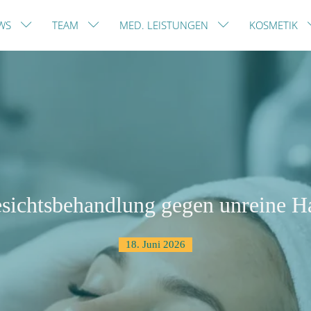
WS
TEAM
MED. LEISTUNGEN
KOSMETIK
sichtsbehandlung gegen unreine H
18. Juni 2026