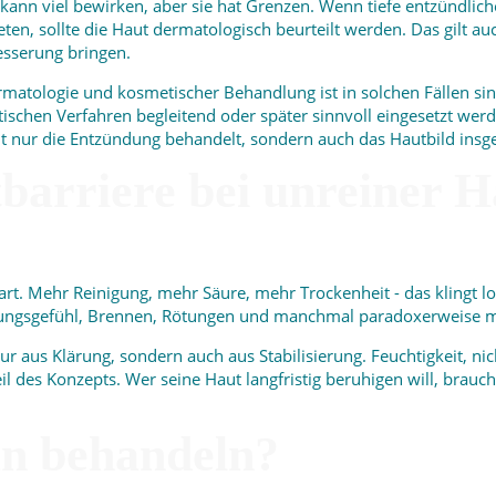
ann viel bewirken, aber sie hat Grenzen. Wenn tiefe entzündlich
n, sollte die Haut dermatologisch beurteilt werden. Das gilt au
esserung bringen.
tologie und kosmetischer Behandlung ist in solchen Fällen sinnv
tischen Verfahren begleitend oder später sinnvoll eingesetzt wer
ht nur die Entzündung behandelt, sondern auch das Hautbild insg
arriere bei unreiner Ha
rt. Mehr Reinigung, mehr Säure, mehr Trockenheit - das klingt log
nungsgefühl, Brennen, Rötungen und manchmal paradoxerweise m
r aus Klärung, sondern auch aus Stabilisierung. Feuchtigkeit, ni
il des Konzepts. Wer seine Haut langfristig beruhigen will, brau
an behandeln?