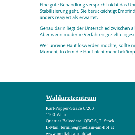
Eine gute Behandlung verspricht nicht das Un
Stabilisierung geht. Sie berücksichtigt Empfin
anders reagiert als erwartet.
Genau darin liegt der Unterschied zwischen a
Aber wenn moderne Verfahren gezielt eingese
Wer unreine Haut loswerden möchte, sollte ni
Moment, in dem die Haut nicht mehr bekämpft
Wahlarztzentrum
Karl-Popper-Straße 8/203
1100 Wien
Quartier Belvedere, QBC 6, 2. Stock
E-Mail:
termine@medizin-am-hbf.at
www.medizin-am-hbf.at