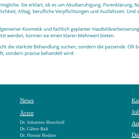
mögliche. Sie erklärt, ob es um Akutberuhigung, Porenklärung, N
dlichkeit, Alltag, berufliche Verpflichtungen und Ausfallszeit. Un
llgemeiner Kosmetik und fachlich geplanter Hautbildverbesserung
tzt werden, können sie einen klaren Mehrwert bieten.
cht die stärkste Behandlung suchen, sondern die passende. Oft 
, sondern präzise behandelt wird.
News
Ko
Jo
Ärzte
Dr. Johannes Bisschoff
An
Dr. Gábor Bali
Da
Dr. Florian Bodner