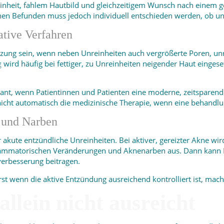
reinheit, fahlem Hautbild und gleichzeitigem Wunsch nach einem g
chen Befunden muss jedoch individuell entschieden werden, ob und
ative Verfahren
ung sein, wenn neben Unreinheiten auch vergrößerte Poren, unr
g
wird häufig bei fettiger, zu Unreinheiten neigender Haut eingese
sant, wenn Patientinnen und Patienten eine moderne, zeitsparend
t nicht automatisch die medizinische Therapie, wenn eine behandlu
 und Narben
 akute entzündliche Unreinheiten. Bei aktiver, gereizter Akne wir
flammatorischen Veränderungen und Aknenarben aus. Dann kann M
verbesserung beitragen.
 Erst wenn die aktive Entzündung ausreichend kontrolliert ist, ma
lein nicht ausreicht