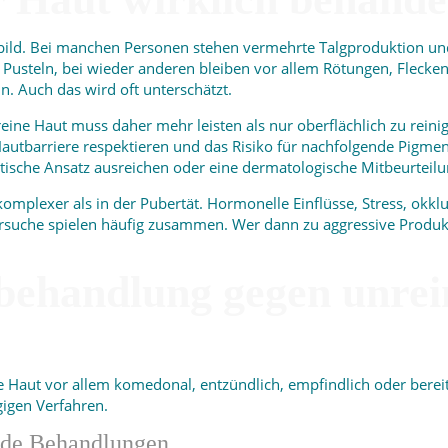
tsbild. Bei manchen Personen stehen vermehrte Talgproduktion un
Pusteln, bei wieder anderen bleiben vor allem Rötungen, Flecke
n. Auch das wird oft unterschätzt.
ne Haut muss daher mehr leisten als nur oberflächlich zu reinige
 Hautbarriere respektieren und das Risiko für nachfolgende Pigm
tische Ansatz ausreichen oder eine dermatologische Mitbeurteilun
omplexer als in der Pubertät. Hormonelle Einflüsse, Stress, okklu
suche spielen häufig zusammen. Wer dann zu aggressive Produkt
behandlung gegen unrein
 Haut vor allem komedonal, entzündlich, empfindlich oder bereit
ngigen Verfahren.
ende Behandlungen