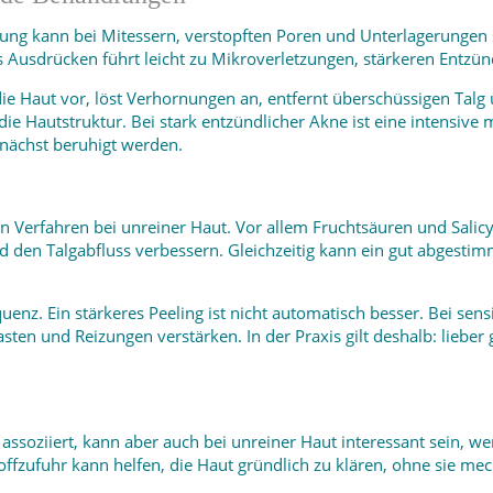
ng kann bei Mitessern, verstopften Poren und Unterlagerungen seh
Ausdrücken führt leicht zu Mikroverletzungen, stärkeren Entzün
die Haut vor, löst Verhornungen an, entfernt überschüssigen Talg
ie Hautstruktur. Bei stark entzündlicher Akne ist eine intensive
nächst beruhigt werden.
Verfahren bei unreiner Haut. Vor allem Fruchtsäuren und Salicyls
d den Talgabfluss verbessern. Gleichzeitig kann ein gut abgestimm
equenz. Ein stärkeres Peeling ist nicht automatisch besser. Bei s
sten und Reizungen verstärken. In der Praxis gilt deshalb: lieber 
assoziiert, kann aber auch bei unreiner Haut interessant sein, w
offzufuhr kann helfen, die Haut gründlich zu klären, ohne sie me