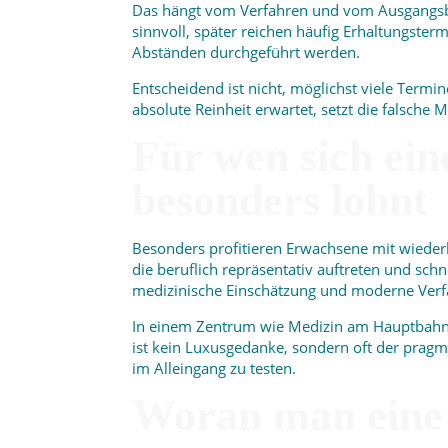
Das hängt vom Verfahren und vom Ausgangsbef
sinnvoll, später reichen häufig Erhaltungste
Abständen durchgeführt werden.
Entscheidend ist nicht, möglichst viele Termi
absolute Reinheit erwartet, setzt die falsche M
Für wen sich ein
besonders lohnt
Besonders profitieren Erwachsene mit wiede
die beruflich repräsentativ auftreten und schn
medizinische Einschätzung und moderne Ve
In einem Zentrum wie Medizin am Hauptbahnho
ist kein Luxusgedanke, sondern oft der pra
im Alleingang zu testen.
Woran man eine 